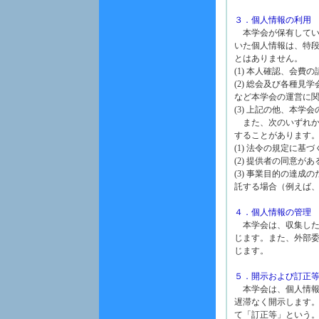
３．個人情報の利用
本学会が保有してい
いた個人情報は、特
とはありません。
(1) 本人確認、会
(2) 総会及び各種
など本学会の運営に
(3) 上記の他、本
また、次のいずれか
することがあります
(1) 法令の規定に基づ
(2) 提供者の同意があ
(3) 事業目的の達
託する場合（例えば
４．個人情報の管理
本学会は、収集した
じます。また、外部
じます。
５．開示および訂正
本学会は、個人情報
遅滞なく開示します
て「訂正等」という