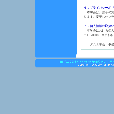
６．プライバシーポ
本学会は、法令の変
ります。変更したプ
７．個人情報の取扱い
本学会における個人
〒110-0008 東京都
(一財）
ダム工学会 事務局 TEL