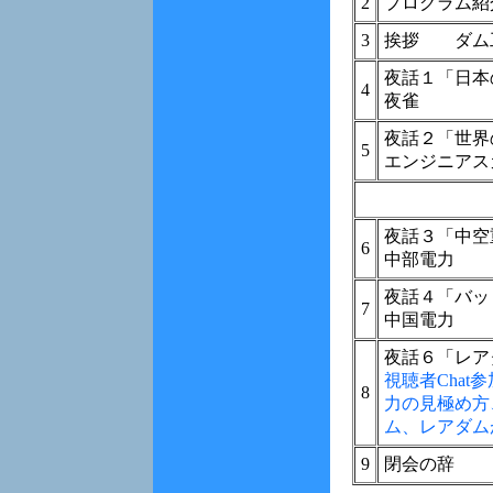
2
プログラム
3
挨拶 ダム
夜話１「日本
4
夜雀
夜話２「世界
5
エンジニアス
夜話３「中空
6
中部電力
夜話４「バッ
7
中国電力
夜話６「レア
視聴者Cha
8
力の見極め方
ム、レアダム
9
閉会の辞