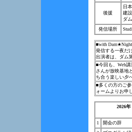
日
後援
建
ダ
発信場所
St
■with Dam
発信する一夜だ
出演者は、ダム
■今回も、Web
さんが放映基地と
ち合う楽しい夕
■多くの方のご
ォームよりお申
2026
1
開会の辞