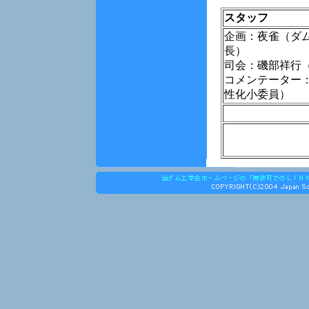
スタッフ
企画：夜雀（ダ
長）
司会：磯部祥行
コメンテーター
性化小委員）