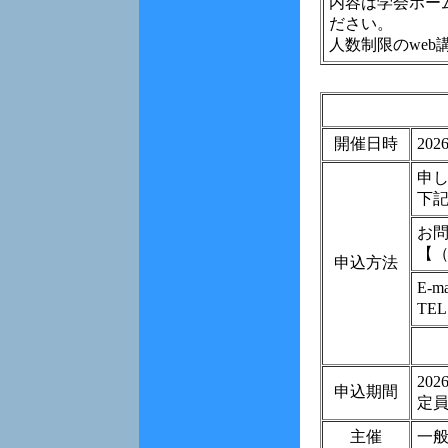
内容は学会ホー
ださい。
人数制限のwe
開催日時
202
申
下
お問
【
申込方法
E-m
TE
20
申込期間
定員
主催
一